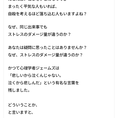
量
が
まったく平気な人もいれば、
違
自殺を考えるほど落ち込む人もいますよね？
う
の
か
なぜ、同じ出来事でも
？
ストレスのダメージ量が違うのか？
1.1
【
あなたは疑問に思ったことはありませんか？
心
なぜ、ストレスのダメージ量が違うのか？
理
実
験
かつて心理学者ジェームズは
】
認
「悲しいから泣くんじゃない。
識
泣くから悲しんだ」という有名な言葉を
で
残しました。
、
感
情
どういうことか、
が
変
と言いますと、
わ