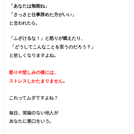
ど
「あなたは無能ね」
う
「さっさと仕事辞めた方がいい」
し
て
と言われたら、
も
「
で
「ふざけるな！」と怒りが燃えたり、
き
「どうしてこんなことを言うのだろう？」
な
い
と悲しくなりますよね。
」
場
合
怒りや悲しみの後には、
。
ストレスしかたまりません
これってムダですよね？
毎日、常識のない他人が
あなたに悪口をいう。