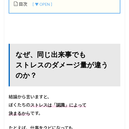
目次
1
な
ぜ
、
同
じ
出
なぜ、同じ出来事でも
来
ストレスのダメージ量が違う
事
で
のか？
も
ス
ト
レ
ス
結論から言いますと、
の
ぼくたちの
ストレスは「認識」によって
ダ
メ
です。
決まるから
ー
ジ
たとえば、仕事をクビになっても