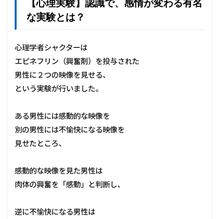
【心理実験】認識で、感情が変わる有名
と
な実験とは？
ラ
ク
に
な
心理学者シャクターは
る
エピネフリン（興奮剤）を投与された
。
男性に２つの映像を見せる、
3
という実験が行いました。
不
愉
快
ある男性には感動的な映像を
な
出
別の男性には不愉快になる映像を
来
見せたところ、
事
を
「
感動的な映像を見た男性は
認
識
肉体の興奮を「感動」と判断し、
」
を
逆に不愉快になる男性は
変