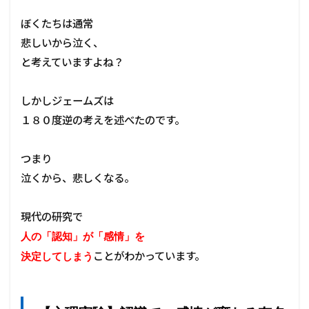
る
有
ぼくたちは通常
名
悲しいから泣く、
な
実
と考えていますよね？
験
と
は
しかしジェームズは
？
１８０度逆の考えを述べたのです。
2
不
つまり
愉
快
泣くから、悲しくなる。
な
出
来
現代の研究で
事
人の「認知」が「感情」を
＝
●
ことがわかっています。
決定してしまう
●
と
思
う