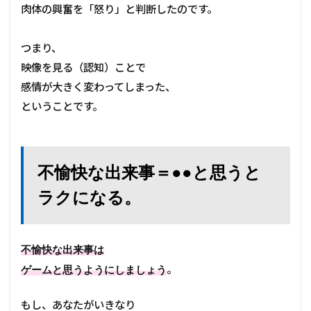
え
肉体の興奮を「怒り」と判断したのです。
る
こ
と
つまり、
で
映像を見る（認知）ことで
ス
ト
感情が大きく変わってしまった、
レ
ということです。
ス
を
リ
セ
ッ
不愉快な出来事＝●●と思うと
ト
す
ラクになる。
る
秘
密
と
不愉快な出来事は
は
？
。
ゲームと思うようにしましょう
4
もし、あなたがいきなり