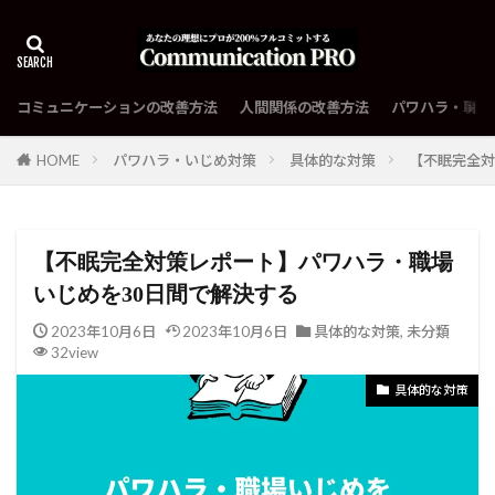
コミュニケーションの改善方法
人間関係の改善方法
パワハラ・職場
HOME
パワハラ・いじめ対策
具体的な対策
【不眠完全対
【不眠完全対策レポート】パワハラ・職場
いじめを30日間で解決する
2023年10月6日
2023年10月6日
具体的な対策
,
未分類
32view
具体的な対策