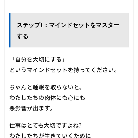
ス
テ
ッ
プ
ステップ1：マインドセットをマスター
1
：
する
マ
イ
ン
ド
「自分を大切にする」
セ
ッ
というマインドセットを持ってください。
ト
を
マ
ちゃんと睡眠を取らないと、
ス
タ
わたしたちの肉体にも心にも
ー
悪影響が出ます。
す
る
2
仕事はとても大切ですよね?
ス
わたしたちが生きていくために
テ