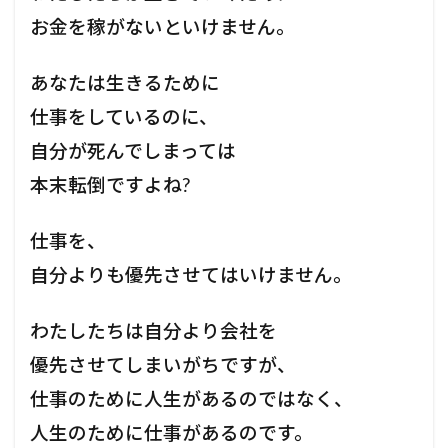
ッ
お金を稼がないといけません。
プ
2
：
あなたは生きるために
睡
眠
仕事をしているのに、
環
境
自分が死んでしまっては
の
本末転倒ですよね?
整
備
3
仕事を、
ス
自分よりも優先させてはいけません。
テ
ッ
プ
わたしたちは自分より会社を
3
：
優先させてしまいがちですが、
チ
ェ
仕事のために人生があるのではなく、
ッ
人生のために仕事があるのです。
ク