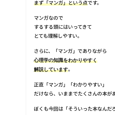
まず「マンガ」という点
です。
こ
ろ
マンガなので
するする頭にはいってきて
2
進
とても理解しやすい。
藤
の
さらに、「マンガ」でありながら
本
心理学の知識をわかりやすく
音
。
解説しています
3
ま
正直「マンガ」「わかりやすい」
と
め
だけなら、いままでたくさんの本が
ぼくも今回は「そういった本なんだ