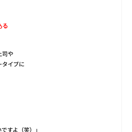
ある
。
上司や
ータイプに
いですよ（笑）」