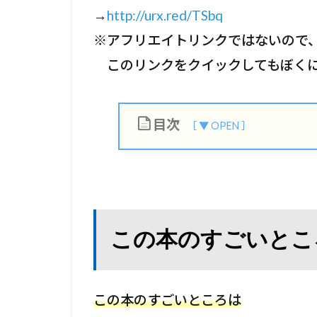
→
http://urx.red/TSbq
※アフリエイトリンクではないので
このリンクをクイックしてもぼくに
目次
1
こ
の
本
この本のすごいと
の
す
ご
い
この本のすごいところは
と