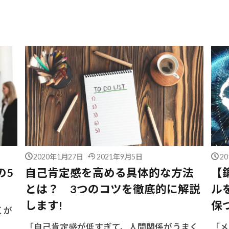
ストレス対策の心理学
2020年1月27日
2021年9月5日
2
の5
自己肯定感を高める具体的な方法
【
とは？ 3つのコツを徹底的に解説
ル
します!
保
くが
「自己肯定感が低すぎて、人間関係がうまく
「メ